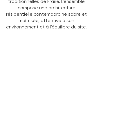
traditionnelles de Fraire. L’ensemble
compose une architecture
résidentielle contemporaine sobre et
maîtrisée, attentive à son
environnement et à l’équilibre du site.
Type de projet :
Privé
Situation :
Fraire
Programme :
Maison unifamiliale
Surface :
275 m²
MOE :
Qbrik Architectes
Année d'exécution :
2021