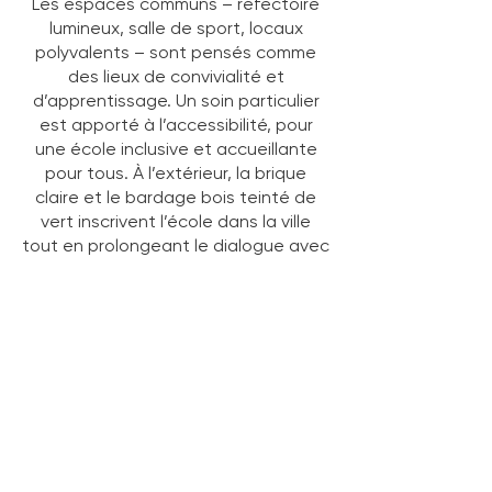
Les espaces communs – réfectoire
lumineux, salle de sport, locaux
polyvalents – sont pensés comme
des lieux de convivialité et
d’apprentissage. Un soin particulier
est apporté à l’accessibilité, pour
une école inclusive et accueillante
pour tous. À l’extérieur, la brique
claire et le bardage bois teinté de
vert inscrivent l’école dans la ville
tout en prolongeant le dialogue avec
la végétation.
Type de projet :
Privé / Concours
Situation :
Couvin
Programme :
Ecole