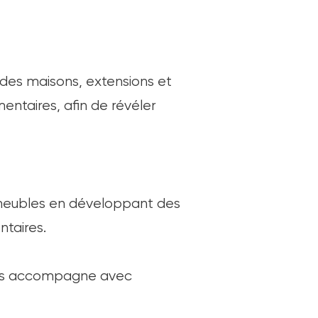
 des maisons, extensions et
entaires, afin de révéler
meubles en développant des
taires.
l y a une page blanche.
vous accompagne avec