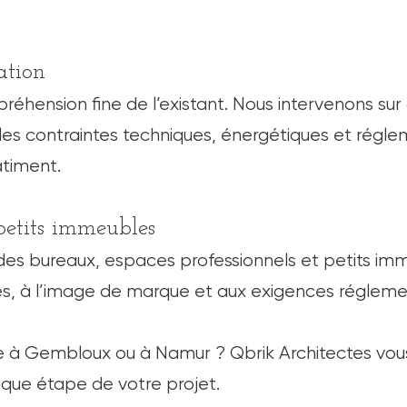
ation
éhension fine de l’existant. Nous intervenons sur
les contraintes techniques, énergétiques et réglem
âtiment.
 petits immeubles
s bureaux, espaces professionnels et petits im
s, à l’image de marque et aux exigences réglemen
de l'architecture au 7° art,
i
te à Gembloux ou à Namur ? Qbrik Architectes 
que étape de votre projet.