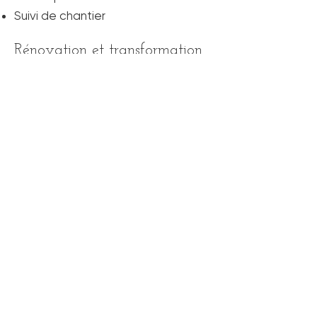
Suivi de chantier
Rénovation et transformation
La rénovation exige une
compréhension fine de l’existant.
Nous intervenons sur des maisons,
extensions et transformations en
intégrant les contraintes
techniques, énergétiques et
réglementaires, afin de révéler
pleinement le potentiel du
bâtiment.
Architecture tertiaire et petits
immeubles
Nous concevons également des